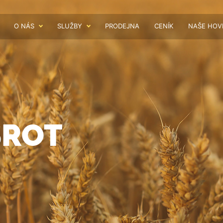
O NÁS
SLUŽBY
PRODEJNA
CENÍK
NAŠE HOV
ŠROT