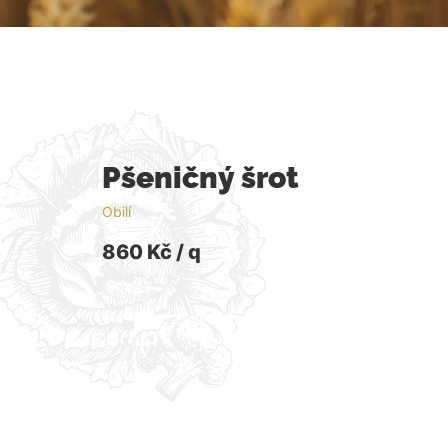
Pšeničný šrot
Obilí
860 Kč / q