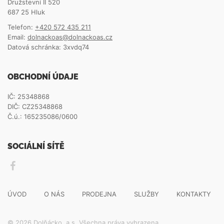
Družstevní II 520
687 25 Hluk
Telefon:
+420 572 435 211
Email:
dolnackoas@dolnackoas.cz
Datová schránka: 3xvdq74
OBCHODNÍ ÚDAJE
IČ: 25348868
DIČ: CZ25348868
Č.ú.: 165235086/0600
SOCIÁLNÍ SÍTĚ
ÚVOD
O NÁS
PRODEJNA
SLUŽBY
KONTAKTY
© 2026 Dolňácko, a.s. Všechna práva vyhrazena.