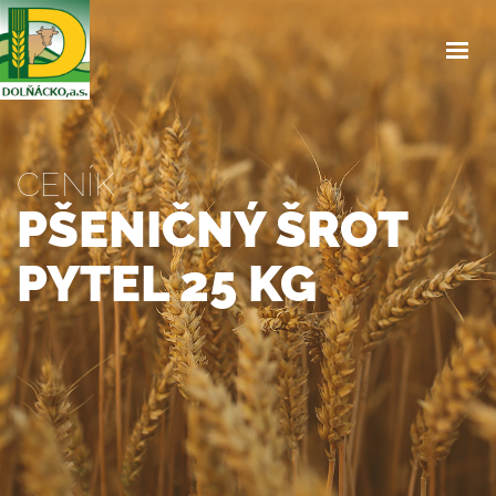
ÚVOD
O NÁS
SLUŽBY
PRODEJNA
CENÍK
CENÍK
PŠENIČNÝ ŠROT
NAŠE HOVĚZÍ
OBJEDNÁVKA OBĚDŮ
PYTEL 25 KG
OSTATNÍ
KONTAKTY