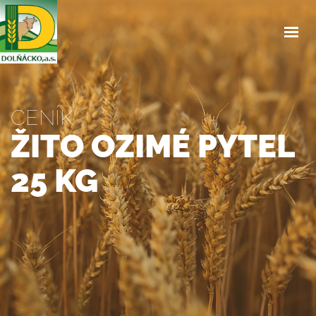
ÚVOD
O NÁS
SLUŽBY
PRODEJNA
CENÍK
CENÍK
ŽITO OZIMÉ PYTEL
NAŠE HOVĚZÍ
OBJEDNÁVKA OBĚDŮ
25 KG
OSTATNÍ
KONTAKTY