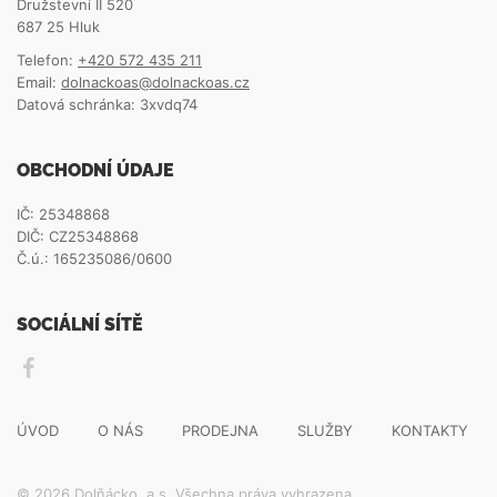
Družstevní II 520
687 25 Hluk
Telefon:
+420 572 435 211
Email:
dolnackoas@dolnackoas.cz
Datová schránka: 3xvdq74
OBCHODNÍ ÚDAJE
IČ: 25348868
DIČ: CZ25348868
Č.ú.: 165235086/0600
SOCIÁLNÍ SÍTĚ
ÚVOD
O NÁS
PRODEJNA
SLUŽBY
KONTAKTY
© 2026 Dolňácko, a.s. Všechna práva vyhrazena.